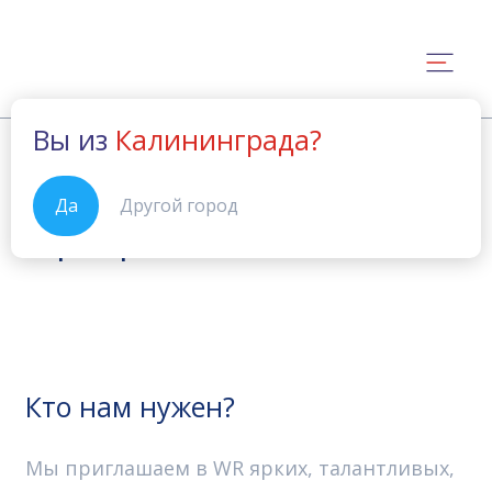
Вы из
Калининграда?
Карьера в WR
Главная
Да
Другой город
Карьера в WR
Кто нам нужен?
Мы приглашаем в WR ярких, талантливых,