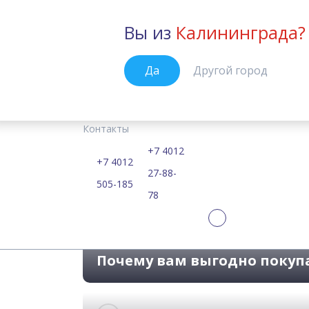
Вы из
Калининграда?
Калининград
Да
Другой город
Курсы
Цены
Расписание
Учебные материалы
Kid's Box 2
Главная
Контакты
Самые современные
+7 4012
+7 4012
27-88-
505-185
78
Почему вам выгодно покуп