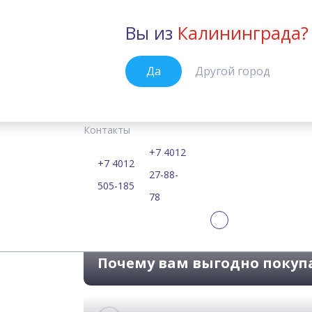
Вы из
Калининграда?
Калининград
Да
Другой город
Курсы
Цены
Расписание
Учебные материалы
Kid's Box 1
Главная
Контакты
Самые современные
+7 4012
+7 4012
27-88-
505-185
78
Почему вам выгодно покуп