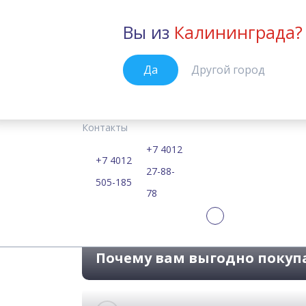
Вы из
Калининграда?
Калининград
Да
Другой город
Курсы
Цены
Расписание
Учебные материалы
Go Getter 4
Главная
Контакты
Самые современные
+7 4012
+7 4012
27-88-
505-185
78
Почему вам выгодно покуп