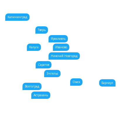
Калининград
Тверь
Ярославль
Калуга
Иваново
Нижний Новгород
Саратов
Энгельс
Омск
Барнаул
Волгоград
Астрахань